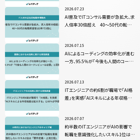
2026.07.23
AI普及でITコンサル需要が急拡大、求
人倍率30倍超え 40～50代の転職
希望者は3年で3倍に
2026.07.15
AIによるコーディングの効率化が進む
一方、95.5％が「今後も人間のコード
レビューは必要」と回答
2026.07.13
ITエンジニアの約6割が職場で「AI格
差」を実感「AIスキルによる年収格差
は拡大する」と65％が予想
2026.07.07
約半数のITエンジニアがAIの影響で
転職を意識強化したいスキル1位は