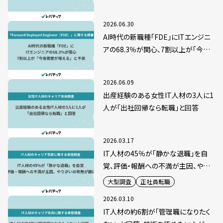
「要件定義・上流工程」
2026.06.30
AI時代の新職種「FDE」にITエンジニ
アの68.3％が関心、7割以上が「今後
需要が増える」と予測
2026.06.09
出産経験のある女性IT人材の3人に1
人が「出社回帰なら転職」と回答
2026.03.17
IT人材の45％が「静かな退職」を自
覚、評価・報酬への不満が主因、やり
がいの有無が鍵に
大型調査
正社員転職
2026.03.10
IT人材の約6割が「管理職になりたく