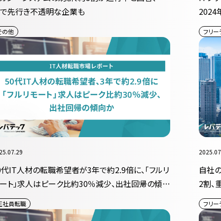
で先行き不透明な企業も
202
増加
その他
フリー
25.07.29
2025.07
0代IT人材の転職希望者が3年で約2.9倍に、「フルリ
自社の
ート」求人はピーク比約30％減少、出社回帰の傾向
2割、
正社員転職
フリー