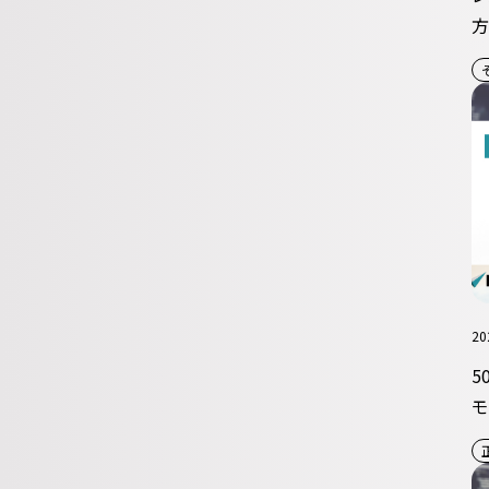
方
20
5
モ
か