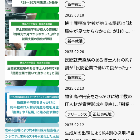
満」が最多
新卒就活
2025.03.18
博士課程進学者が抱える課題は「就
職先が見つからなかった」が1位に、
就職支援の強化が課題
新卒就活
2025.02.26
民間就業経験のある博士人材の約7
割が「民間企業で働いて良かった」と
回答
新卒就活
2025.02.13
物価高や円安をきっかけに約半数の
IT人材が資産形成を見直し、「副業」
や「転職」に踏み出す動きも
フリーランス
正社員転職
2025.02.12
生成AIの出現により約4割の採用担当