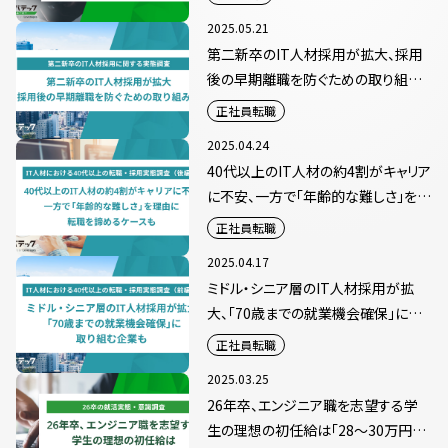
2025.05.21
第二新卒のIT人材採用が拡大、採用
後の早期離職を防ぐための取り組み
も
正社員転職
2025.04.24
40代以上のIT人材の約4割がキャリア
に不安、一方で「年齢的な難しさ」を理
由に転職を諦めるケースも
正社員転職
2025.04.17
ミドル・シニア層のIT人材採用が拡
大、「70歳までの就業機会確保」に取
り組む企業も
正社員転職
2025.03.25
26年卒、エンジニア職を志望する学
生の理想の初任給は「28～30万円未