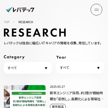
TOP
RESEARCH
レバテックは独自に幅広いITキャリアの情報を収集、発信しています。
すべて
すべて
2025.05.27
新卒エンジニア採用、約3割が開始時
期を「前倒し」、長期化による現場社員
の負担も
新卒就活