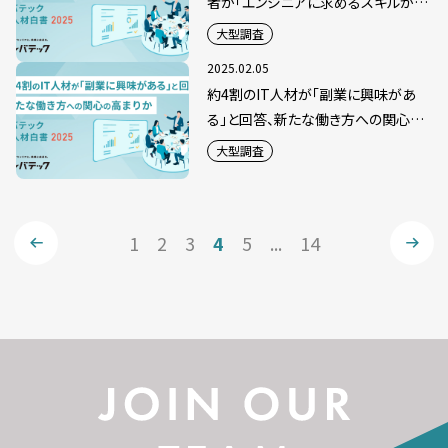
者が「エンジニアに求めるスキルが変
化した」と回答
大型調査
2025.02.05
約4割のIT人材が「副業に興味があ
る」と回答、新たな働き方への関心の
高まりか
大型調査
1
2
3
4
5
...
14