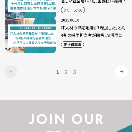
答した経営層は2割、重要性は認識し
つつも実行に課題
フリーランス
2025.06.10
IT人材の早期離職が「増加した」と約
4割の採用担当者が回答、AI活用によ
るミスマッチ防止も
正社員転職
1
2
3