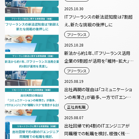
2025.10.30
ITフリーランスの新法認知度は7割超
え、新たな挑戦の後押しに
フリーランス
2025.10.28
新法から約1年、ITフリーランス活用
企業の9割超が活用を「維持・拡大」
へ 契約手続きや運用の見直しも進
フリーランス
む
2025.08.19
出社再開の理由は「コミュニケーショ
ンの希薄さ」が最多、一方でITエンジ
ニアの離職リスクを懸念する企業も
正社員転職
2025.08.07
出社回帰で約4割のITエンジニアが
同職種での転職を検討、根強く残