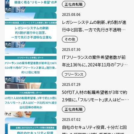
る“リモート希望”の声
正社員転職
2025.08.06
レガシーシステムの刷新、約5割が進
行中と回答、一方で先行き不透明な
企業も
その他
2025.07.30
ITフリーランスの案件希望者数が前
年比136％に、2024年11月の「フリー
ランス新法」施行後、約1.2倍に増加
フリーランス
2025.07.29
50代IT人材の転職希望者が3年で約
2.9倍に、「フルリモート」求人はピーク
比約30％減少、出社回帰の傾向か
正社員転職
2025.07.02
自社のセキュリティ投資、十分だと回