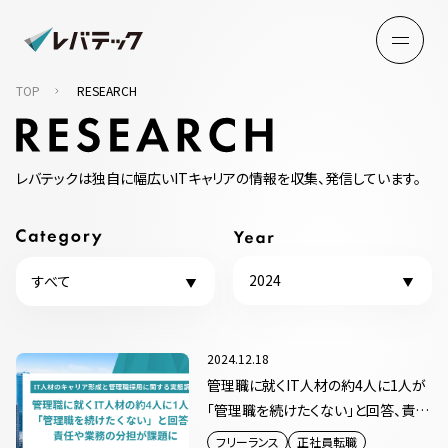
TOP
RESEARCH
レバテックは独自に幅広いITキャリアの情報を収集、発信しています。
2024
すべて
2024.12.18
管理職に就くIT人材の約4人に1人が
「管理職を続けたくない」と回答、責任
や業務の分担が課題に
フリーランス
正社員転職