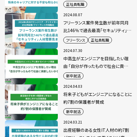
キャリアに対する不安も明らかに
正社員転職
2024.08.07
フリーランス案件発生数が前年同月
比146％で過去最高「セキュリティ」人
材需要高まる
フリーランス
正社員転職
2024.07.30
中高生がエンジニアを目指したい理
由 「自分が作ったもので社会に貢献し
たいから」
新卒就活
2024.04.03
将来子どもがエンジニアになることに
約7割の保護者が賛成
新卒就活
2024.03.21
出産経験のある女性IT人材の約7割