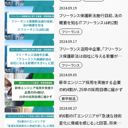
2024.09.19
フリーランス保護新法施行目前、法の
概要を知るITフリーランスは約2割
フリーランス
2024.09.17
フリーランス活用中企業、「フリーラン
ス保護新法は自社に与える影響が大
きい」と認識
フリーランス
2024.09.05
新卒エンジニア採用を実施する企業
の約4割が、25卒の採用目標に届かず
新卒就活
2024.08.27
約6割のITエンジニアが「急速な技術
変化に脅威を感じる」と回答、将来の