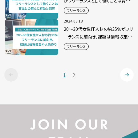
がフリーランスとして働くことは育児
との両立に有効と回答
フリーランス
2024.03.18
20～30代女性IT人材の約35％がフリ
ーランスに前向き、課題は情報収集や
人脈作り
フリーランス
1
2