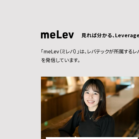
見れば分かる、Leverag
「meLev（ミレバ）」は、レバテックが所属す
を発信しています。