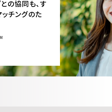
グとの協同も、す
マッチングのた
.M