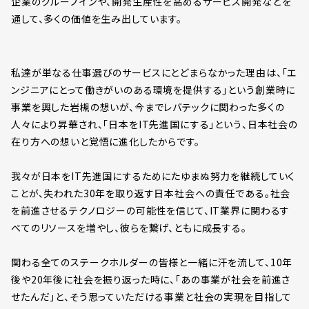
企業のグループインや、開発生産性を高めるサービス開発などを
通して、多くの価値を生み出しています。
私達が単なる仕事選びのサービスにとどまらなかった理由は、「エ
ンジニアにとって働きがいのある環境を提供する」という創業時に
事業を興した岩槻の想いが、今までレバテックに関わった多くの
人々により昇華され、「日本をIT先進国にする」という、日本社会の
在り方への想いと覚悟に進化したからです。
我々が日本をIT先進国にするためにたゆまぬ努力を継続していく
ことが、失われた30年を取り返す日本社会への責任である。社会
を前進させるテクノロジーの可能性を信じて、IT業界に関わるす
べてのリソースを増やし、彼らを繋げ、ともに成長する。
関わる全てのステークホルダーの皆様と一緒に汗を流して、10年
後や20年後に社会を振り返った時に、「あの事業が社会を前進さ
せたんだ」と、そう思っていただける事業と社会の実現を目指して