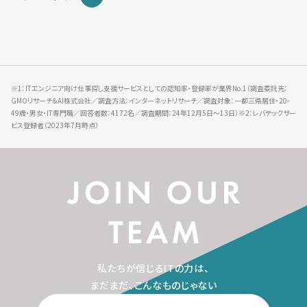
※1：ITエンジニア向け仕事探し支援サービスとしての認知率・登録率が業界No.1（調査委託先：
GMOリサーチ＆AI株式会社／調査方法：インターネットリサーチ／調査対象：一都三県居住・20-
49歳・男女・IT専門職／回答者数：4172名／調査期間：24年12月5日～13日）※2：レバテックサー
ビス登録者（2023年7月時点）
私たちが信じるITの力は、
まだまだ、こんなものじゃない