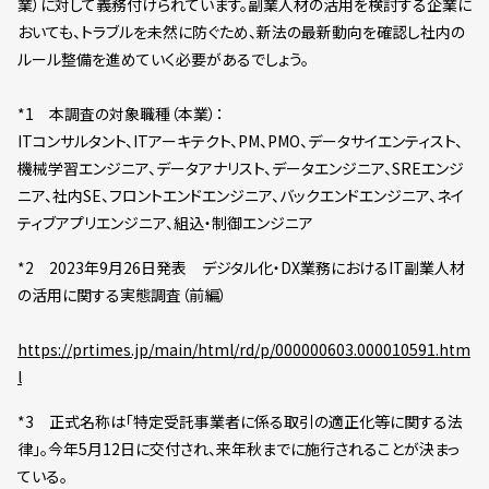
業）に対して義務付けられています。副業人材の活用を検討する企業に
おいても、トラブルを未然に防ぐため、新法の最新動向を確認し社内の
ルール整備を進めていく必要があるでしょう。
*1 本調査の対象職種（本業）：
ITコンサルタント、ITアーキテクト、PM、PMO、データサイエンティスト、
機械学習エンジニア、データアナリスト、データエンジニア、SREエンジ
ニア、社内SE、フロントエンドエンジニア、バックエンドエンジニア、ネイ
ティブアプリエンジニア、組込・制御エンジニア
*2 2023年9月26日発表 デジタル化・DX業務におけるIT副業人材
の活用に関する実態調査（前編）
https://prtimes.jp/main/html/rd/p/000000603.000010591.htm
l
*3 正式名称は「特定受託事業者に係る取引の適正化等に関する法
律」。今年5月12日に交付され、来年秋までに施行されることが決まっ
ている。