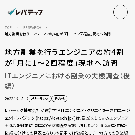
TOP
RESEARCH
地方副業を行うエンジニアの約4割が「月に1〜2回程度」現地へ訪問
地方副業を行うエンジニアの約4割
が「月に1〜2回程度」現地へ訪問
ITエンジニアにおける副業の実態調査（後
編）
2022.10.13
フリーランス
その他
レバテック株式会社が運営するITエンジニア・クリエイター専門エージ
ェント レバテック (
https://levtech.jp/
)は、副業をしているエンジニア
300名を対象に、副業の実態調査を実施しました。今回は前編・中編・
後編に分けての発表となり、本記事では後編として、「地方での副業編