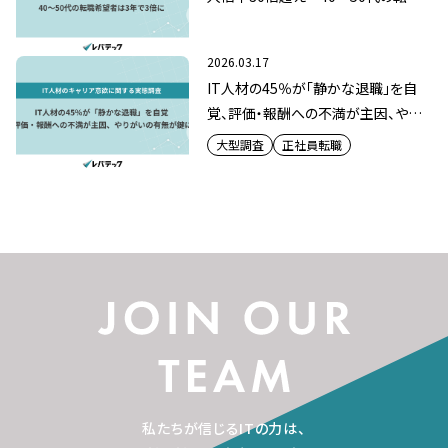
希望者は3年で3倍に
2026.03.17
IT人材の45％が「静かな退職」を自
覚、評価・報酬への不満が主因、やり
がいの有無が鍵に
大型調査
正社員転職
私たちが信じるITの力は、