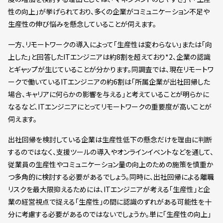
性の向上」が挙げられており、多くの企業がコミュニケーション不足や
生産性の伸び悩みを懸念していることが伺えます。
一方、リモートワークの導入によって「生産性は変わらない」または「向
上した」と回答したITエンジニアは約8割を超えており*2、企業の認識
とギャップが生じていることが分かります。同調査では、現在リモートワ
ークで働いているITエンジニアの約6割は「所属企業が出社回帰した
場合、キャリアに何らかの影響を与える」と考えていることが明らかに
なるなど、ITエンジニアにとってリモートワークの重要度が高いことが
伺えます。
出社回帰を検討している企業は生産性低下の懸念だけを理由に判断
するのではなく、支援ツールの導入やオンラインイベントなどを通して、
従業員の生産性やコミュニケーション量の向上のための施策を慎重か
つ多角的に検討する必要があるでしょう。同時に、出社回帰による離職
リスクを最大限抑えるためには、ITエンジニアが考える「生産性」と企
業の経営視点で捉える「生産性」の間に認識のずれがある可能性を十
分に考慮する必要があるのではないでしょうか。単に「生産性の向上」