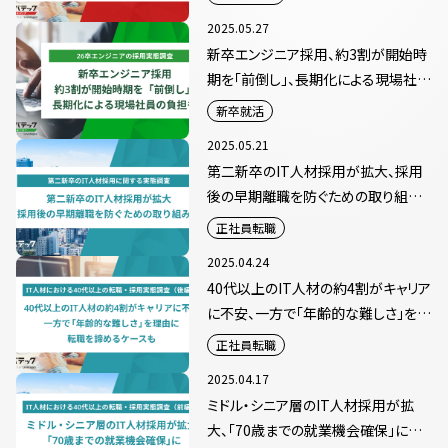
2025.05.27
新卒エンジニア採用、約3割が開始時
期を「前倒し」、長期化による現場社員
の負担も
新卒就活
2025.05.21
第二新卒のIT人材採用が拡大、採用
後の早期離職を防ぐための取り組み
も
正社員転職
2025.04.24
40代以上のIT人材の約4割がキャリア
に不安、一方で「年齢的な難しさ」を理
由に転職を諦めるケースも
正社員転職
2025.04.17
ミドル・シニア層のIT人材採用が拡
大、「70歳までの就業機会確保」に取