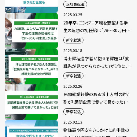
り組む企業も
正社員転職
2025.03.25
26年卒、エンジニア職を志望する学
生の理想の初任給は「28～30万円未
満」が最多
新卒就活
2025.03.18
博士課程進学者が抱える課題は「就
職先が見つからなかった」が1位に、
就職支援の強化が課題
新卒就活
2025.02.26
民間就業経験のある博士人材の約7
割が「民間企業で働いて良かった」と
回答
新卒就活
2025.02.13
物価高や円安をきっかけに約半数の