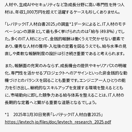
人材や、生成AIやセキュリティなど急成長分野に高い専門性を持つ人
材は、年収1,000万円を超えて活躍するケースも珍しくありません。
「レバテックIT人材白書2025」の調査*1データによると、IT人材のモチ
ベーションの源泉として最も多く挙げられたのは「給与（49.8%）」でし
た。多くのIT人材にとって、金銭的報酬は働くうえで欠かせない要素で
あり、優秀な人材の獲得・入社後の定着を図るうえでも、給与水準の見
直しや柔軟な報酬制度の設計は引き続き重要であると考えられます。
また、報酬面の充実のみならず、成長機会の提供やキャリアパスの明確
化、専門性を活かせるプロジェクトへのアサインといった非金銭的な動
機づけとのバランスを図ることも重要です。エンジニア一人ひとりの能
力を引き出し、継続的なスキルアップを支援する環境を整えるととも
に、市場動向に即した競争力ある給与体系を整えることは、IT人材の
長期的な定着へと繋がる重要な道筋となるでしょう。
*1 2025年1月30日発表「レバテックIT人材白書2025」
https://levtech.jp/files/doc/levtech_research_2025.pdf