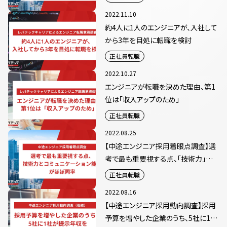
2022.11.10
約4人に1人のエンジニアが、入社して
から3年を目処に転職を検討
正社員転職
2022.10.27
エンジニアが転職を決めた理由、第1
位は「収入アップのため」
正社員転職
2022.08.25
【中途エンジニア採用着眼点調査】選
考で最も重要視する点、「技術力」と
「コミュニケーション能力」がほぼ同率
正社員転職
2022.08.16
【中途エンジニア採用動向調査】採用
予算を増やした企業のうち、5社に1社