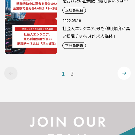
を受けたい企業数で最も多いのは
「1〜3社」
正社員転職
2022.05.10
社会人エンジニア、最も利用頻度が高
い転職チャネルは「求人媒体」
正社員転職
1
2