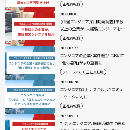
が提示年収を最大100万円引き上げ
正社員転職
2022.08.01
【中途エンジニア採用動向調査】半数
以上の企業が、未経験エンジニアを採
用
正社員転職
2022.07.27
エンジニアの企業・案件選びにおいて
「働く場所」がより重要に
フリーランス
正社員転職
2022.06.28
エンジニア採用は「スキル」と「コミュ
ニケーション」に
正社員転職
2022.05.13
社会人エンジニア、転職活動中に選考