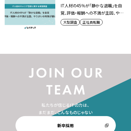
IT人材の45％が「静かな退職」を自
覚、評価・報酬への不満が主因、やり
がいの有無が鍵に
大型調査
正社員転職
私たちが信じるITの力は、
まだまだ、こんなものじゃない
新卒採用