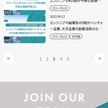
エンジニアの約3割が今後も登録予
定なし
フリーランス
2022.09.12
エンジニアの副業先の5割がベンチャ
ー企業、大手企業の副業活用はなか
なか進まず
フリーランス
その他
1
2
3
4
5