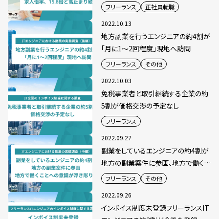
フリーランス
正社員転職
2022.10.13
地方副業を行うエンジニアの約4割が
「月に1〜2回程度」現地へ訪問
フリーランス
その他
2022.10.03
免税事業者と取引継続する企業の約
5割が価格交渉の予定なし
フリーランス
2022.09.27
副業をしているエンジニアの約4割が
地方の副業案件に参画、地方で働くこ
とへの意識が浮き彫りに
フリーランス
その他
2022.09.26
インボイス制度未登録フリーランスIT