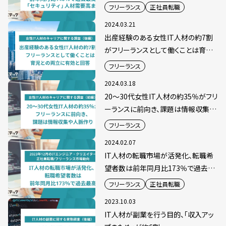
材需要高まる
フリーランス
正社員転職
2024.03.21
出産経験のある女性IT人材の約7割
がフリーランスとして働くことは育児
との両立に有効と回答
フリーランス
2024.03.18
20～30代女性IT人材の約35％がフリ
ーランスに前向き、課題は情報収集や
人脈作り
フリーランス
2024.02.07
IT人材の転職市場が活発化、転職希
望者数は前年同月比173％で過去最
高
フリーランス
正社員転職
2023.10.03
IT人材が副業を行う目的、「収入アッ