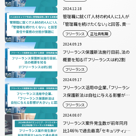
2024.12.18
管理職に就くIT人材の約4人に1人が
「管理職を続けたくない」と回答、責任
や業務の分担が課題に
フリーランス
正社員転職
2024.09.19
フリーランス保護新法施行目前、法の
概要を知るITフリーランスは約2割
フリーランス
2024.09.17
フリーランス活用中企業、「フリーラン
ス保護新法は自社に与える影響が大
きい」と認識
フリーランス
2024.08.07
フリーランス案件発生数が前年同月
比146％で過去最高「セキュリティ」人