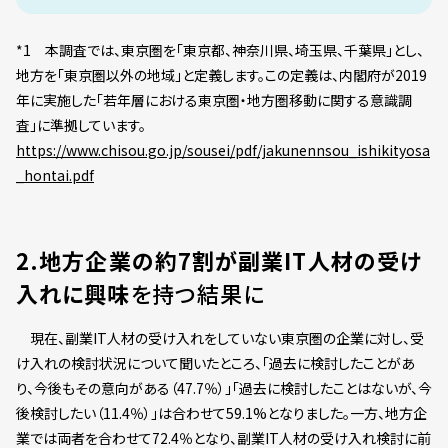
*1 本調査では、東京圏を「東京都、神奈川県、埼玉県、千葉県」とし、
地方を「東京圏以外の地域」と定義します。この定義は、内閣府が2019
年に実施した「若年層における東京圏・地方圏移動に関する意識調
査」に準拠しています。
https://www.chisou.go.jp/sousei/pdf/jakunennsou_ishikityosa
_hontai.pdf
2.地方企業の約7割が副業IT人材の受け
入れに興味
を持つ結果に
現在、副業IT人材の受け入れをしていない東京圏の企業に対し、受
け入れの検討状況について聞いたところ、「過去に検討したことがあ
り、今後もその意向がある（47.7％）」「過去に検討したことはないが、今
後検討したい（11.4％）」は合わせて59.1%となりました。一方、地方企
業では両者を合わせて72.4％となり、副業IT人材の受け入れ検討に前