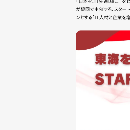
「日本を、IT先進国に。」を
が協同で主催する、スター
ンとする「IT人材と企業を