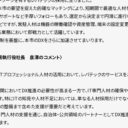
トワークを有するレバテックの採用に至りました。
本市の要望を捉えた的確なマッチングにより、短期間で最適な人材
型サポートなど手厚いフォローもあり、選定から決定まで円滑に進行
どですが、常駐人材は機器の稼働確認や資産管理、端末の設定変更
る業務において即戦力として活躍しています。
制を基盤に、本市のDXをさらに加速させてまいります。
表執行役社長 泉澤のコメント〉
Tプロフェッショナル人材の活用において、レバテックのサービスを
機関においてDX推進の必要性が高まる一方で、IT専門人材の確保
す。特にITの知見や人材不足においては、単なる人材採用だけでな
制の整備まで含めた支援が重要だと考えています。
専門人材の支援を通じ、自治体・公共領域のパートナーとしてDX推
ます。