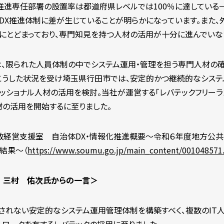
推進専任部署の設置率は都道府県レベルでは100％に達している一
でDX推進体制に差が生じていることが明らかになっています。また
にとどまっており、専門知見を持つ人材の活用が十分に進んでいない
、限られた人員体制の中でシステム運用・管理を担う専門人材の
こうした状況を受け埼玉県行田市では、安定的かつ継続的なシス
ェッショナル人材の活用を検討。当社が運営する「レバテックフリーラ
材の活用を開始するに至りました。
政経営支援室 自治体DX・情報化推進概要～令和６年度地方公
結果～（
https://www.soumu.go.jp/main_content/001048571
 三村 佑次氏からの一言＞
れない安定的なシステム運用管理体制を構築すべく、複数のIT人