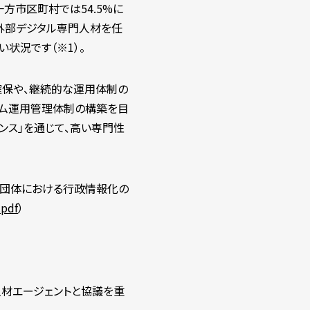
方市区町村では54.5%に
、外部デジタル専門人材を任
状況です（※1）。
確保や、継続的な運用体制の
テム運用管理体制の構築を目
ンス」を通じて、高い専門性
共団体における行政情報化の
.pdf
）
材エージェントと協議を重