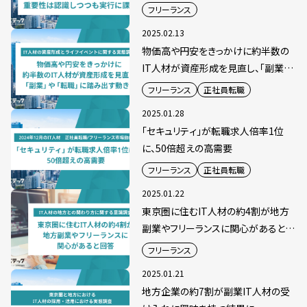
つつも実行に課題
フリーランス
2025.02.13
物価高や円安をきっかけに約半数の
IT人材が資産形成を見直し、「副業」
や「転職」に踏み出す動きも
フリーランス
正社員転職
2025.01.28
「セキュリティ」が転職求人倍率1位
に、50倍超えの高需要
フリーランス
正社員転職
2025.01.22
東京圏に住むIT人材の約4割が地方
副業やフリーランスに関心があると回
答
フリーランス
2025.01.21
地方企業の約7割が副業IT人材の受