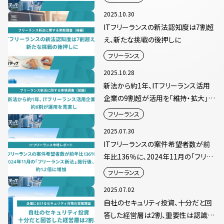
2025.10.30
ITフリーランスの新法認知度は7割超
え、新たな挑戦の後押しに
フリーランス
2025.10.28
新法から約1年、ITフリーランス活用
企業の9割超が活用を「維持・拡大」
へ 契約手続きや運用の見直しも進
フリーランス
む
2025.07.30
ITフリーランスの案件希望者数が前
年比136％に、2024年11月の「フリー
ランス新法」施行後、約1.2倍に増加
フリーランス
2025.07.02
自社のセキュリティ投資、十分だと回
答した経営層は2割、重要性は認識し