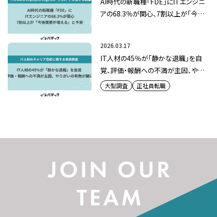
AI時代の新職種「FDE」にITエンジニ
アの68.3％が関心、7割以上が「今後
需要が増える」と予測
2026.03.17
IT人材の45％が「静かな退職」を自
覚、評価・報酬への不満が主因、やり
がいの有無が鍵に
大型調査
正社員転職