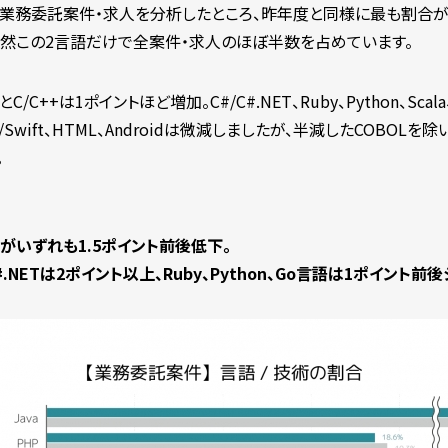
業務委託案件・求人を分析したところ、昨年度と同様に最も割合が多
依然この2言語だけで全案件・求人のほぼ半数を占めています。
C++は1ポイントほど増加。C#/C#.NET、Ruby、Python、Scal
e-C/Swift、HTML、Androidは微減しましたが、半減したCOB
。
ェアがいずれも1.5ポイント前後低下。
#/C#.NETは2ポイント以上、Ruby、Python、Go言語は1ポイント