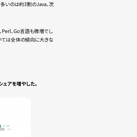
いのは約3割のJava、次
a、Perl、Go言語も微増でし
OLを除いては全体の傾向に大きな
前後シェアを増やした。