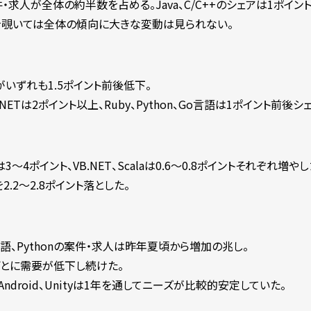
件・求人が全体の約半数を占める。Java、C/C++のシェアは1ポイン
Lを覗いては全体の傾向に大きな変動は見られない。
ェアがいずれも1.5ポイント前後低下。
/C#.NETは2ポイント以上、Ruby、Python、Go言語は1ポイント前後
ptは3～4ポイント、VB.NET、Scalaは0.6～0.8ポイントそれぞれ増やし
2.2～2.8ポイント落とした。
語、Pythonの案件・求人は昨年夏頃から増加の兆し。
ごとに需要が低下し続けた。
wift、Android、Unityは1年を通してニーズが比較的安定していた。