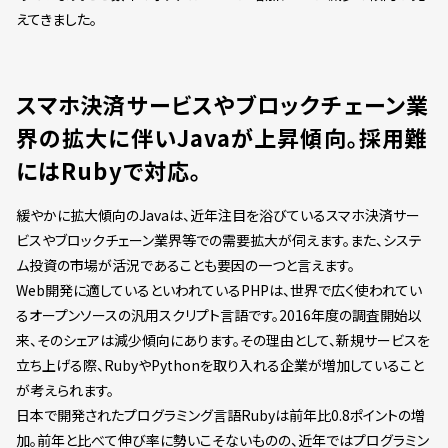
えてきました。
スマホ決済サービスやブロックチェーン業
界の拡大に伴いJavaが上昇傾向。採用難
にはRubyで対応。
緩やかに拡大傾向のJavaは、近年注目を浴びているスマホ決済サー
ビスやブロックチェーン業界等での需要拡大が伺えます。また、システ
ム投資の市場が活況であることも要因の一つと言えます。
Web開発に適しているといわれているPHPは、世界で広く使われてい
るオープンソースの汎用スクリプト言語です。2016年度の調査開始以
来、そのシェアは減少傾向にあります。その理由として、新規サービスを
立ち上げる際、RubyやPythonを取り入れる企業が増加していること
が考えられます。
日本で開発されたプログラミング言語Rubyは前年比0.8ポイントの増
加。前年と比べて伸び率に勢いこそないものの、近年ではプログラミン