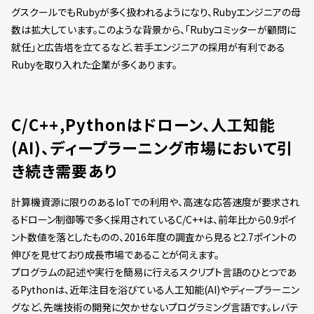
グスクールでもRubyが多く扱われるようになり、Rubyエンジニアの母
数は拡大しています。このような背景から、「Rubyコミッターが顧問に
就任」と広告塔を立てるなど、若手エンジニアの採用が有利である
Rubyを取り入れた企業が多くあります。
C/C++,Pythonはドローン、人工知能
(AI)、ディープラーニング市場において引
き続き需要あり
計算機資源に限りのあるIoTでの利用や、高速な応答速度が要求され
るドローン制御等で多く採用されているC/C++は、前年比から0.9ポイ
ント数値を落としたものの、2016年度の調査から見ると2.7ポイントの
伸びを見せており成長市場であることが伺えます。
プログラムの記述や実行を簡易に行えるスクリプト言語のひとつであ
るPythonは、近年注目を浴びている人工知能(AI)やディープラーニン
グなど、先端技術の開発に欠かせないプログラミング言語です。レバテ