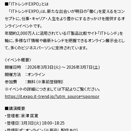
■「ITトレンドEXPO」とは
「ITトレンドEXPO」は、新たな出会いが明日の「働く」を変えるをコン
セプトに、仕事・キャリア・人生をより豊かにするきっかけを提供するオ
ンラインイベントです。
年間約2,000万人に活用されているIT製品比較サイト「ITトレンド」を
軸に、多様なIT情報や最新トレンドを把握できるオンライン展示会とし
て、多くのビジネスパーソンに支持されています。
〈イベント概要〉
開催日時 ：2026年3月3日(火) ～ 2026年3月7日(土)
開催方法 ：オンライン
参加費 ：無料（※事前登録制）
※イベントの詳細につきましては下記よりご覧ください。
https://it.expo.it-trend.jp/?utm_source=sponsor
■講演概要
・登壇者：泉澤 匡寛
・登壇日：3月3日(火) 18:00~18:25
・登壇形式：オンライン（※見逃し配信あり）