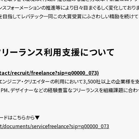
ンスフォーメーションの推進等により日々目まぐるしく変化しており
を目指してレバテック一同この大賞受賞にふさわしい精励を続けて
フリーランス利用支援について
ntact/recruit/freelance?sip=q00000_073)
エンジニア・クリエイターの利用において3,500社以上の企業様を
ア、PM、デザイナーなどの経験豊富なフリーランスを組織課題に合
ードはこちらから▼
act/documents/servicefreelance?sip=q00000_073