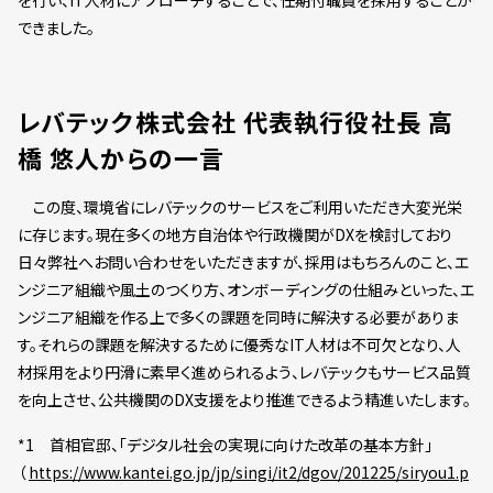
を行い、IT人材にアプローチすることで、任期付職員を採用することが
できました。
レバテック株式会社 代表執行役社長 高
橋 悠人からの一言
この度、環境省にレバテックのサービスをご利用いただき大変光栄
に存じます。現在多くの地方自治体や行政機関がDXを検討しており
日々弊社へお問い合わせをいただきますが、採用はもちろんのこと、エ
ンジニア組織や風土のつくり方、オンボーディングの仕組みといった、エ
ンジニア組織を作る上で多くの課題を同時に解決する必要がありま
す。それらの課題を解決するために優秀なIT人材は不可欠となり、人
材採用をより円滑に素早く進められるよう、レバテックもサービス品質
を向上させ、公共機関のDX支援をより推進できるよう精進いたします。
*1 首相官邸、「デジタル社会の実現に向けた改革の基本方針」
（
https://www.kantei.go.jp/jp/singi/it2/dgov/201225/siryou1.p