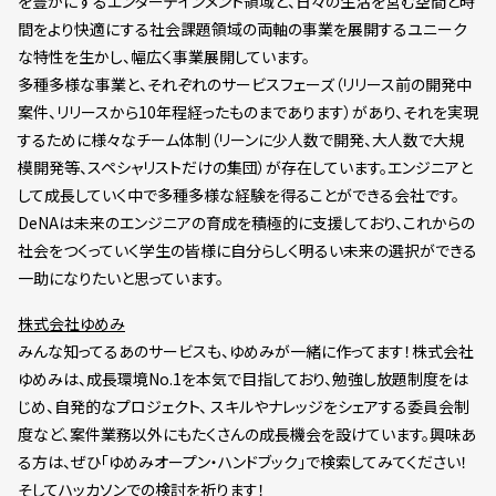
を豊かにするエンターテインメント領域と、日々の生活を営む空間と時
間をより快適にする社会課題領域の両軸の事業を展開するユニーク
な特性を生かし、幅広く事業展開しています。
多種多様な事業と、それぞれのサービスフェーズ（リリース前の開発中
案件、リリースから10年程経ったものまであります）があり、それを実現
するために様々なチーム体制（リーンに少人数で開発、大人数で大規
模開発等、スペシャリストだけの集団）が存在しています。エンジニアと
して成長していく中で多種多様な経験を得ることができる会社です。
DeNAは未来のエンジニアの育成を積極的に支援しており、これからの
社会をつくっていく学生の皆様に自分らしく明るい未来の選択ができる
一助になりたいと思っています。
株式会社ゆめみ
みんな知ってるあのサービスも、ゆめみが一緒に作ってます！株式会社
ゆめみは、成長環境No.1を本気で目指しており、勉強し放題制度をは
じめ、自発的なプロジェクト、 スキルやナレッジをシェアする委員会制
度など、案件業務以外にもたくさんの成長機会を設けています。興味あ
る方は、ぜひ「ゆめみオープン・ハンドブック」で検索してみてください！
そしてハッカソンでの検討を祈ります！