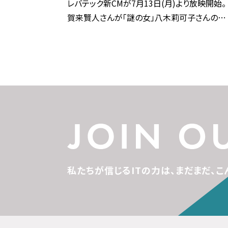
レバテック新CMが7月13日(月)より放映開始。
賀来賢人さんが「謎の女」八木莉可子さんの真
相に迫る
私たちが信じるITの力は、
まだまだ、こ