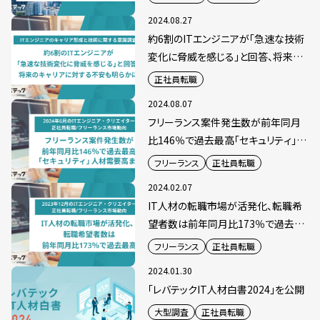
2024.08.27
約6割のITエンジニアが「急速な技術
変化に脅威を感じる」と回答、将来の
キャリアに対する不安も明らかに
正社員転職
2024.08.07
フリーランス案件発生数が前年同月
比146％で過去最高「セキュリティ」人
材需要高まる
フリーランス
正社員転職
2024.02.07
IT人材の転職市場が活発化、転職希
望者数は前年同月比173％で過去最
高
フリーランス
正社員転職
2024.01.30
「レバテックIT人材白書2024」を公開
大型調査
正社員転職