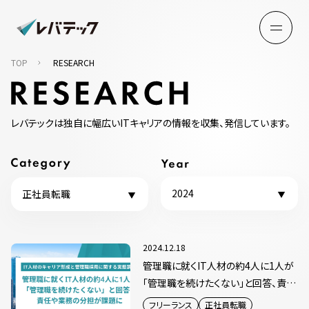
TOP
RESEARCH
レバテックは独自に幅広いITキャリアの情報を収集、発信しています。
2024
正社員転職
2024.12.18
管理職に就くIT人材の約4人に1人が
「管理職を続けたくない」と回答、責任
や業務の分担が課題に
フリーランス
正社員転職