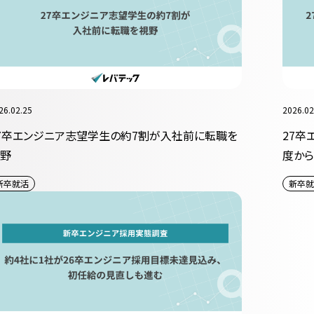
26.02.25
2026.02
7卒エンジニア志望学生の約7割が入社前に転職を
27卒
野
度から
新卒就活
新卒就