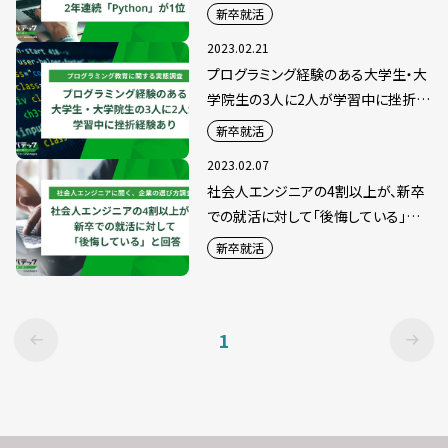
が1位
新卒就活
2023.02.21
プログラミング経験のある大学生・大
学院生の3人に2人が学習中に挫折経
験あり
新卒就活
2023.02.07
社会人エンジニアの4割以上が、新卒
での就活に対して「後悔している」と
回答
新卒就活
1