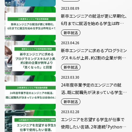
2023.08.09
新卒エンジニアの就活が更に早期化、
6月までに就活を始める学生は昨年
比＋7.3pt
新卒就活
2023.04.26
新卒エンジニアに求めるプログラミン
グスキルが上昇、約2割の企業が例年
より「高くなった」と回答
新卒就活
2023.03.30
24年度卒業予定のエンジニアの就
活、既に就職先が決まっている学生は
全体の8.3％
新卒就活
2023.02.28
エンジニアを志望する学生が仕事で
使用したい言語、2年連続「Python」