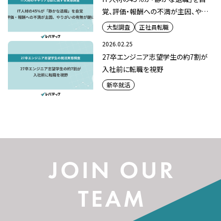
覚、評価・報酬への不満が主因、やり
がいの有無が鍵に
大型調査
正社員転職
2026.02.25
27卒エンジニア志望学生の約7割が
入社前に転職を視野
新卒就活