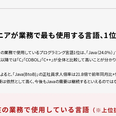
アが業務で最も使用する言語、1位は
務で使用しているプログラミング言語1位は、「Java（24.0％）」
0代以降では「C」「COBOL」「C++」が全体と比較して高いことが分か
よると、「Java(BtoB)」の正社員求人倍率は21.8倍で前年同月比+
需要は依然として高く、今後もJavaの需要は継続するといえるのでは