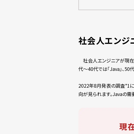
社会人エンジニ
社会人エンジニアが現在の業
代～40代では「Java」、5
2022年8月発表の調査*1に
向が見られます。Javaの