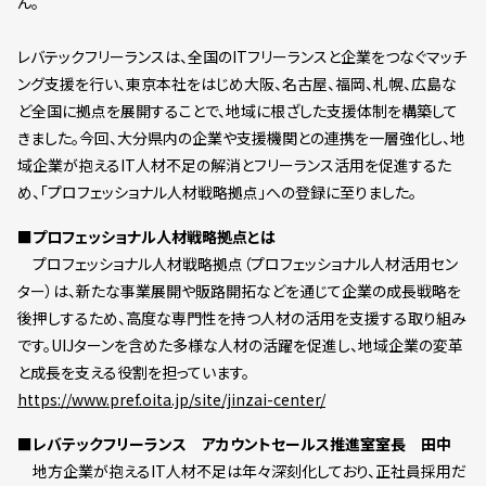
ん。
レバテックフリーランスは、全国のITフリーランスと企業をつなぐマッチ
ング支援を行い、東京本社をはじめ大阪、名古屋、福岡、札幌、広島な
ど全国に拠点を展開することで、地域に根ざした支援体制を構築して
きました。今回、大分県内の企業や支援機関との連携を一層強化し、地
域企業が抱えるIT人材不足の解消とフリーランス活用を促進するた
め、「プロフェッショナル人材戦略拠点」への登録に至りました。
■プロフェッショナル人材戦略拠点とは
プロフェッショナル人材戦略拠点（プロフェッショナル人材活用セン
ター）は、新たな事業展開や販路開拓などを通じて企業の成長戦略を
後押しするため、高度な専門性を持つ人材の活用を支援する取り組み
です。UIJターンを含めた多様な人材の活躍を促進し、地域企業の変革
と成長を支える役割を担っています。
https://www.pref.oita.jp/site/jinzai-center/
■レバテックフリーランス アカウントセールス推進室室長 田中
地方企業が抱えるIT人材不足は年々深刻化しており、正社員採用だ