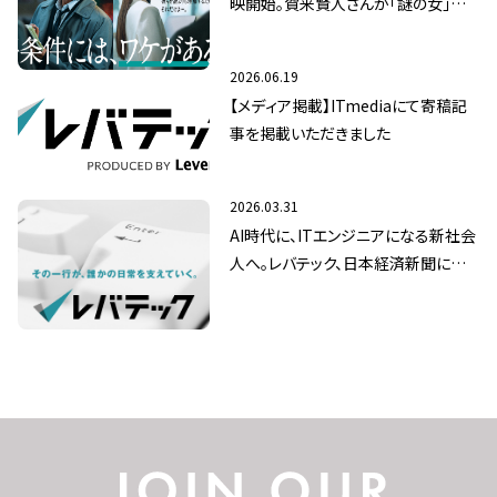
映開始。賀来賢人さんが「謎の女」八
木莉可子さんの真相に迫る
2026.06.19
【メディア掲載】ITmediaにて寄稿記
事を掲載いただきました
2026.03.31
AI時代に、ITエンジニアになる新社会
人へ。レバテック、日本経済新聞にてメ
ッセージ広告を掲載