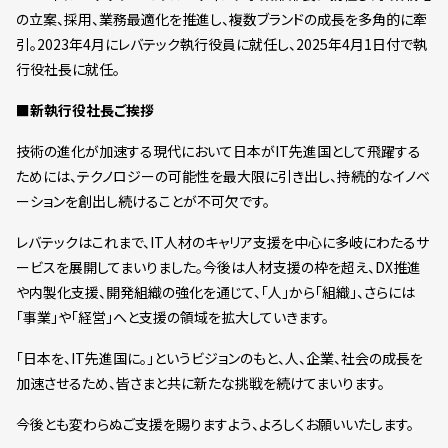
の立案、採用、業務最適化を推進し、複数ブランドの成長を多角的に牽
引。2023年4月にレバテック執行役員に就任し、2025年4月1日付で執
行役社長に就任。
■新執行役社長ご挨拶
技術の進化が加速する現代において日本がIT先進国として飛躍する
ためには、テクノロジーの可能性を最大限に引き出し、持続的なイノベ
ーションを創出し続けることが不可欠です。
レバテックはこれまで、IT人材のキャリア支援を中心に多岐にわたるサ
ービスを展開してまいりました。今後は人材支援の枠を超え、DX推進
や内製化支援、開発組織の強化を通じて、「人」から「組織」、さらには
「事業」や「経営」へと支援の領域を拡大していきます。
「日本を、IT先進国に。」というビジョンのもと、人、企業、社会の成長を
加速させるため、皆さまと共に新たな挑戦を続けてまいります。
今後とも変わらぬご支援を賜りますよう、よろしくお願いいたします。